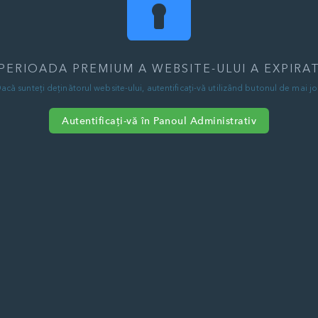
PERIOADA PREMIUM A WEBSITE-ULUI A EXPIRA
acă sunteți deținătorul website-ului, autentificați-vă utilizând butonul de mai jo
Autentificați-vă în Panoul Administrativ